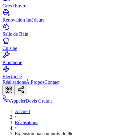
Gros Œuvre
Rénovation Intérieure
Salle de Bain
Cuisine
Plomberie
Électricité
Réalisations
À Propos
Contact
Appeler
Devis Gratuit
Accueil
/
Réalisations
/
Extension maison individuelle