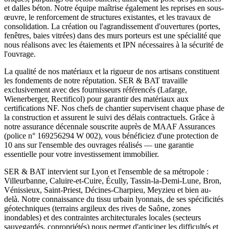
et dalles béton. Notre équipe maîtrise également les reprises en sous-
œuvre, le renforcement de structures existantes, et les travaux de
consolidation. La création ou l'agrandissement d'ouvertures (portes,
fenêtres, baies vitrées) dans des murs porteurs est une spécialité que
nous réalisons avec les étaiements et IPN nécessaires à la sécurité de
l'ouvrage.
La qualité de nos matériaux et la rigueur de nos artisans constituent
les fondements de notre réputation. SER & BAT travaille
exclusivement avec des fournisseurs référencés (Lafarge,
Wienerberger, Rectificol) pour garantir des matériaux aux
certifications NF. Nos chefs de chantier supervisent chaque phase de
la construction et assurent le suivi des délais contractuels. Grâce à
notre assurance décennale souscrite auprès de MAAF Assurances
(police n° 169256294 W 002), vous bénéficiez d'une protection de
10 ans sur l'ensemble des ouvrages réalisés — une garantie
essentielle pour votre investissement immobilier.
SER & BAT intervient sur Lyon et l'ensemble de sa métropole :
Villeurbanne, Caluire-et-Cuire, Écully, Tassin-la-Demi-Lune, Bron,
Vénissieux, Saint-Priest, Décines-Charpieu, Meyzieu et bien au-
delà. Notre connaissance du tissu urbain lyonnais, de ses spécificités
géotechniques (terrains argileux des rives de Saône, zones
inondables) et des contraintes architecturales locales (secteurs
sauvegardés, copropriétés) nous permet d'anticiper les difficultés et