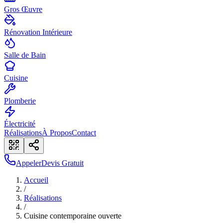
Gros Œuvre
Rénovation Intérieure
Salle de Bain
Cuisine
Plomberie
Électricité
Réalisations
À Propos
Contact
Appeler
Devis Gratuit
Accueil
/
Réalisations
/
Cuisine contemporaine ouverte