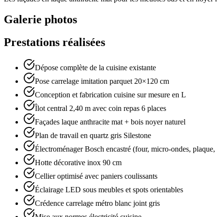
Galerie photos
Prestations réalisées
Dépose complète de la cuisine existante
Pose carrelage imitation parquet 20×120 cm
Conception et fabrication cuisine sur mesure en L
Îlot central 2,40 m avec coin repas 6 places
Façades laque anthracite mat + bois noyer naturel
Plan de travail en quartz gris Silestone
Électroménager Bosch encastré (four, micro-ondes, plaque, f
Hotte décorative inox 90 cm
Cellier optimisé avec paniers coulissants
Éclairage LED sous meubles et spots orientables
Crédence carrelage métro blanc joint gris
Mise aux normes électricité cuisine