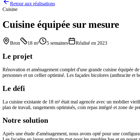
Retour aux réalisations
Cuisine
Cuisine équipée sur mesure
Bron
18 m²
5 semaines
Réalisé en
2023
Le projet
Rénovation et aménagement complet d'une grande cuisine équipée de 18
personnes et un cellier optimisé. Les façades bicolores (anthracite et b
Le défi
La cuisine existante de 18 m² était mal agencée avec un mobilier vieill
plan de travail, rangements optimisés, coin repas intégré et zone de p
Notre solution
Après une étude d'aménagement, nous avons opté pour une configuration
Les façades en laque anthracite mat pour les meubles bas et en noyer n