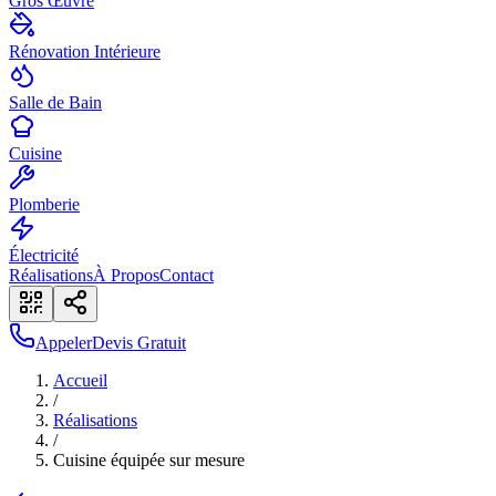
Gros Œuvre
Rénovation Intérieure
Salle de Bain
Cuisine
Plomberie
Électricité
Réalisations
À Propos
Contact
Appeler
Devis Gratuit
Accueil
/
Réalisations
/
Cuisine équipée sur mesure