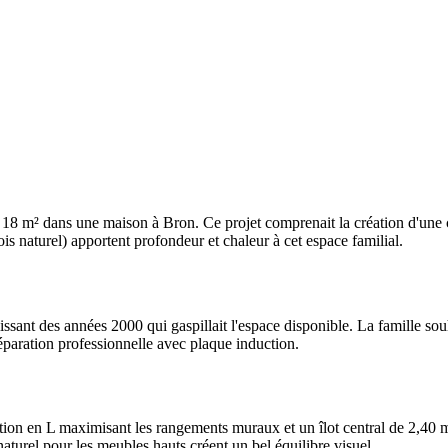
 m² dans une maison à Bron. Ce projet comprenait la création d'une cuis
ois naturel) apportent profondeur et chaleur à cet espace familial.
issant des années 2000 qui gaspillait l'espace disponible. La famille sou
réparation professionnelle avec plaque induction.
 en L maximisant les rangements muraux et un îlot central de 2,40 m se
aturel pour les meubles hauts créent un bel équilibre visuel.